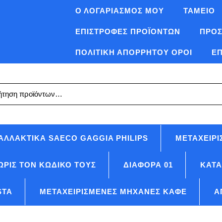
Ο ΛΟΓΑΡΙΑΣΜΌΣ ΜΟΥ
ΤΑΜΕΊΟ
ΕΠΙΣΤΡΟΦΈΣ ΠΡΟΪΟΝΤΩΝ
ΠΡΟΣ
ΠΟΛΙΤΙΚΉ ΑΠΟΡΡΉΤΟΥ ΌΡΟΙ
ΕΠ
ηση
ΑΛΛΑΚΤΙΚΆ SAECO GAGGIA PHILIPS
ΜΕΤΑΧΕΙΡΙ
ΩΡΊΣ ΤΟΝ ΚΩΔΙΚΌ ΤΟΥΣ
ΔΙΑΦΟΡΑ 01
ΚΑΤ
STA
ΜΕΤΑΧΕΙΡΙΣΜΈΝΕΣ ΜΗΧΑΝΈΣ ΚΑΦΈ
Α