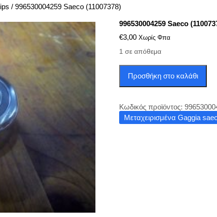
ips
/ 996530004259 Saeco (11007378)
996530004259 Saeco (110073
€
3,00
Χωρίς Φπα
1 σε απόθεμα
996530004259
Προσθήκη στο καλάθι
Saeco
(11007378)
ποσότητα
Κωδικός προϊόντος:
99653000
Μεταχειρισμένα Gaggia saeco