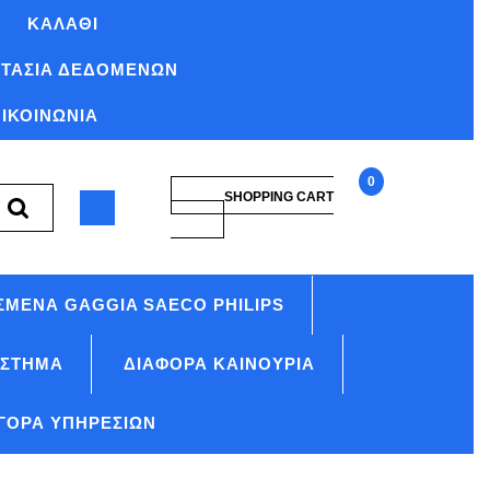
ΚΑΛΆΘΙ
ΤΑΣΊΑ ΔΕΔΟΜΈΝΩΝ
ΙΚΟΙΝΩΝΊΑ
0
SHOPPING CART
SHOPPING
996530004259
CART
Saeco
(11007378)
ΣΜΈΝΑ GAGGIA SAECO PHILIPS
ΆΣΤΗΜΑ
ΔΙΆΦΟΡΑ ΚΑΙΝΟΎΡΙΑ
ΓΟΡΆ ΥΠΗΡΕΣΙΏΝ