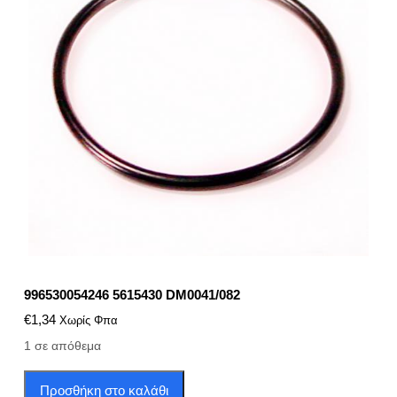
996530054246 5615430 DM0041/082
€
1,34
Χωρίς Φπα
1 σε απόθεμα
996530054246
Προσθήκη στο καλάθι