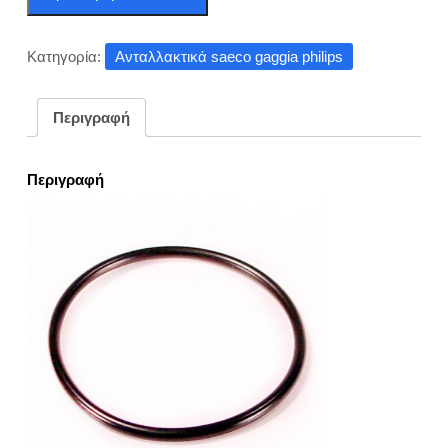
5615430
DM0041/082
ποσότητα
Κατηγορία:
Ανταλλακτικά saeco gaggia philips
Περιγραφή
Περιγραφή