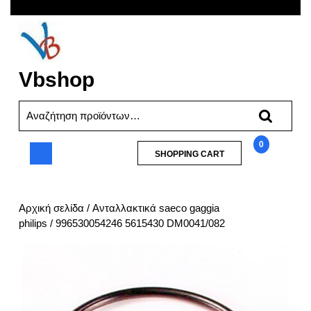
Skip
Open
to
content
Menu
Vbshop
Αναζήτηση
για:
0
SHOPPING
SHOPPING CART
CART
996530054246
5615430
DM0041/082
Αρχική σελίδα
/
Ανταλλακτικά saeco gaggia
philips
/ 996530054246 5615430 DM0041/082