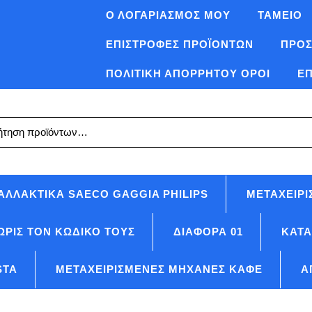
Ο ΛΟΓΑΡΙΑΣΜΌΣ ΜΟΥ
ΤΑΜΕΊΟ
ΕΠΙΣΤΡΟΦΈΣ ΠΡΟΪΟΝΤΩΝ
ΠΡΟΣ
ΠΟΛΙΤΙΚΉ ΑΠΟΡΡΉΤΟΥ ΌΡΟΙ
ΕΠ
ηση
ΑΛΛΑΚΤΙΚΆ SAECO GAGGIA PHILIPS
ΜΕΤΑΧΕΙΡΙ
ΩΡΊΣ ΤΟΝ ΚΩΔΙΚΌ ΤΟΥΣ
ΔΙΑΦΟΡΑ 01
ΚΑΤ
STA
ΜΕΤΑΧΕΙΡΙΣΜΈΝΕΣ ΜΗΧΑΝΈΣ ΚΑΦΈ
Α