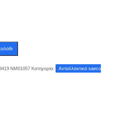
καλάθι
9419 NM01057
Κατηγορία:
Ανταλλακτικά saeco