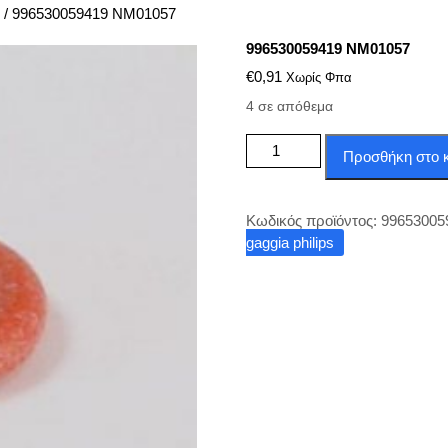
/ 996530059419 NM01057
996530059419 NM01057
€
0,91
Χωρίς Φπα
4 σε απόθεμα
996530059419
Προσθήκη στο 
NM01057
ποσότητα
Κωδικός προϊόντος:
99653005
gaggia philips