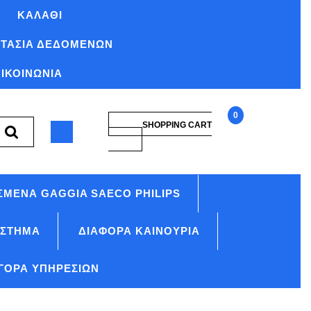
ΚΑΛΆΘΙ
ΤΑΣΊΑ ΔΕΔΟΜΈΝΩΝ
ΙΚΟΙΝΩΝΊΑ
0
SHOPPING CART
SHOPPING
996530059419
CART
NM01057
ΣΜΈΝΑ GAGGIA SAECO PHILIPS
ΆΣΤΗΜΑ
ΔΙΆΦΟΡΑ ΚΑΙΝΟΎΡΙΑ
ΓΟΡΆ ΥΠΗΡΕΣΙΏΝ