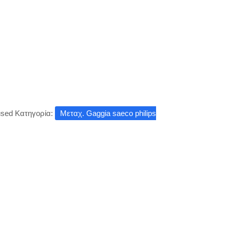
used
Κατηγορία:
Μεταχ. Gaggia saeco philips