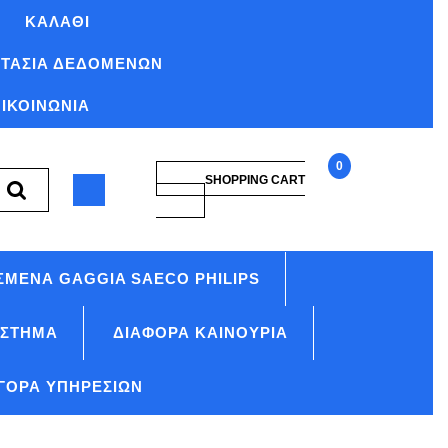
ΚΑΛΆΘΙ
ΤΑΣΊΑ ΔΕΔΟΜΈΝΩΝ
ΙΚΟΙΝΩΝΊΑ
0
SHOPPING CART
SHOPPING
saeco14
CART
used
ΣΜΈΝΑ GAGGIA SAECO PHILIPS
ΆΣΤΗΜΑ
ΔΙΆΦΟΡΑ ΚΑΙΝΟΎΡΙΑ
ΓΟΡΆ ΥΠΗΡΕΣΙΏΝ