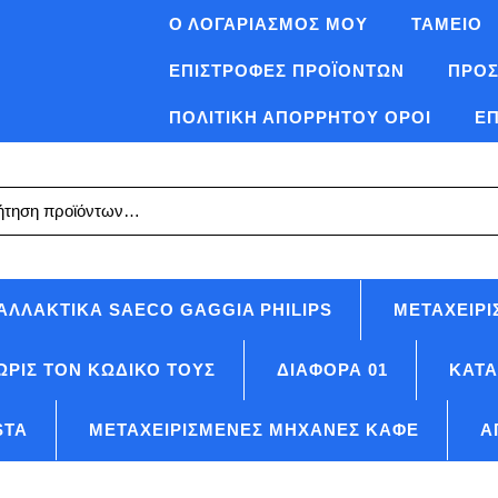
Ο ΛΟΓΑΡΙΑΣΜΌΣ ΜΟΥ
ΤΑΜΕΊΟ
ΕΠΙΣΤΡΟΦΈΣ ΠΡΟΪΟΝΤΩΝ
ΠΡΟΣ
ΠΟΛΙΤΙΚΉ ΑΠΟΡΡΉΤΟΥ ΌΡΟΙ
ΕΠ
ηση
ΑΛΛΑΚΤΙΚΆ SAECO GAGGIA PHILIPS
ΜΕΤΑΧΕΙΡΙ
ΩΡΊΣ ΤΟΝ ΚΩΔΙΚΌ ΤΟΥΣ
ΔΙΑΦΟΡΑ 01
ΚΑΤ
STA
ΜΕΤΑΧΕΙΡΙΣΜΈΝΕΣ ΜΗΧΑΝΈΣ ΚΑΦΈ
Α