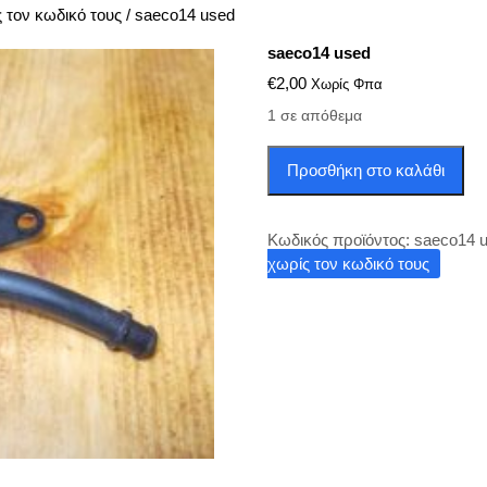
ς τον κωδικό τους
/ saeco14 used
saeco14 used
€
2,00
Χωρίς Φπα
1 σε απόθεμα
saeco14
Προσθήκη στο καλάθι
used
ποσότητα
Κωδικός προϊόντος:
saeco14 
χωρίς τον κωδικό τους