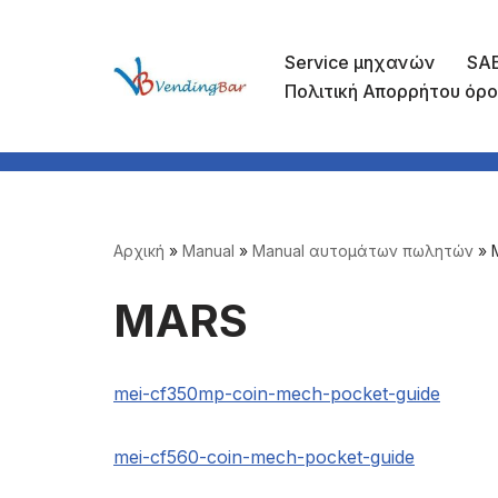
Μεταπηδήστε
Service μηχανών
SAE
Πολιτική Απορρήτου όρο
στο
περιεχόμενο
Αρχική
»
Manual
»
Manual αυτομάτων πωλητών
»
MARS
mei-cf350mp-coin-mech-pocket-guide
mei-cf560-coin-mech-pocket-guide