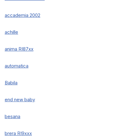
accademia 2002
achille
anima RI87xx
automatica
Babila
end new baby
besana
brera RI9xxx