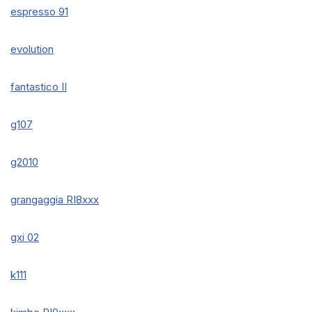
espresso 91
evolution
fantastico II
g107
g2010
grangaggia RI8xxx
gxi 02
k111