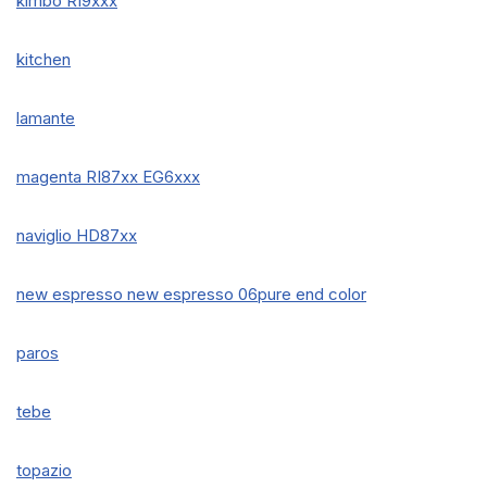
kimbo RI9xxx
kitchen
lamante
magenta RI87xx EG6xxx
naviglio HD87xx
new espresso new espresso 06pure end color
paros
tebe
topazio