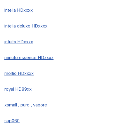
intelia HDxxxx
intelia deluxe HDxxxx
intuita HDxxxx
minuto essence HDxxxx
moltio HDxxxx
royal HD89xx
xsmall , puro , vapore
sup060