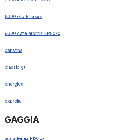
5000 otc EP5xxx
8000 cafe aromis EP8xxx
baristina
classic gt
energica
exprelia
GAGGIA
accademia RI97xx