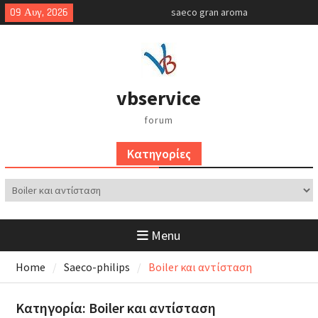
Skip
09 Αυγ, 2026
saeco gran aroma
to
gaggia classic bar έλεγχος
content
αντλίας
simonelli oscar 2
vbservice
forum
Kατηγορίες
Kατηγορίες
Menu
Home
Saeco-philips
Boiler και αντίσταση
Κατηγορία:
Boiler και αντίσταση