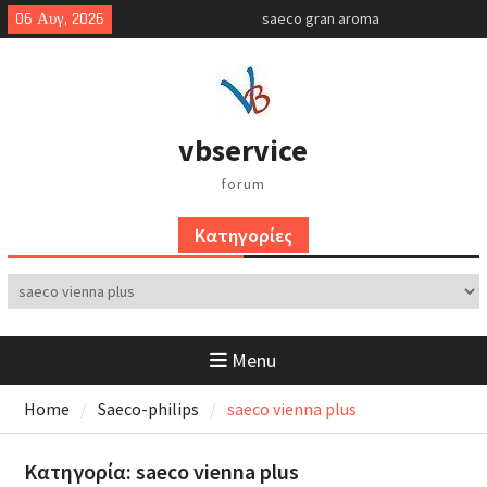
Skip
06 Αυγ, 2026
saeco gran aroma
to
gaggia classic bar έλεγχος
content
αντλίας
simonelli oscar 2
vbservice
forum
Kατηγορίες
Kατηγορίες
Menu
Home
Saeco-philips
saeco vienna plus
Κατηγορία:
saeco vienna plus