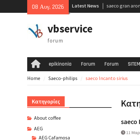
Skip
Latest News
saeco gran aro
08 Αυγ, 2026
to
gaggia classic 
content
simonelli oscar
vbservice
forum
epikinonia
Forum
Forum
SITE
Home
Home
Saeco-philips
saeco Incanto sirius
Κατ
Kατηγορίες
About coffee
saeco 
AEG
11 Μαρ
AEG Cafamosa