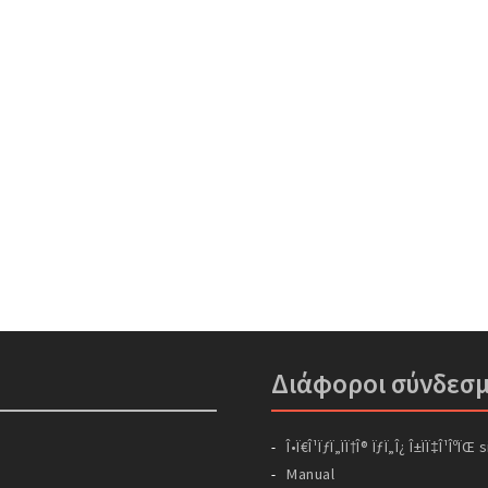
Διάφοροι σύνδεσμ
Î•Ï€Î¹ÏƒÏ„ÏÏ†Î® ÏƒÏ„Î¿ Î±ÏÏ‡Î¹ÎºÏŒ 
Manual