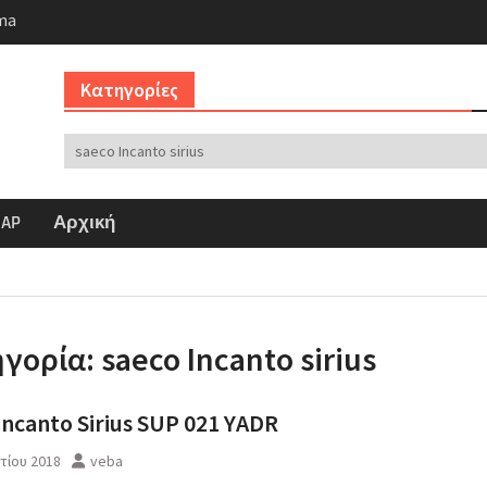
ma
bar έλεγχος αντλίας
 2
Kατηγορίες
Kατηγορίες
MAP
Αρχική
ηγορία:
saeco Incanto sirius
Incanto Sirius SUP 021 YADR
τίου 2018
veba