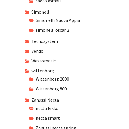
saeco xsmall
Simonelli
Simonelli Nuova Appia
simonelli oscar 2
Tecnosystem
Vendo
Westomatic
wittenborg
Wittenborg 2800
Wittenborg 800
Zanussi Necta
necta kikko
necta smart
Zanussi necta spring