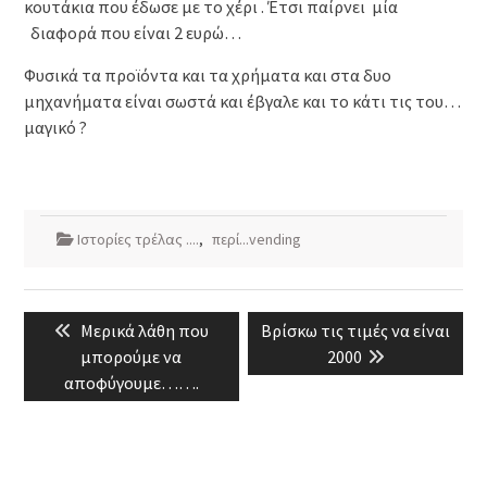
κουτάκια που έδωσε με το χέρι . Έτσι παίρνει μία
διαφορά που είναι 2 ευρώ…
Φυσικά τα προϊόντα και τα χρήματα και στα δυο
μηχανήματα είναι σωστά και έβγαλε και το κάτι τις του…
μαγικό ?
Ιστορίες τρέλας ....
,
περί...vending
Πλοήγηση
Previous
Next
Μερικά λάθη που
Βρίσκω τις τιμές να είναι
άρθρων
post:
post:
μπορούμε να
2000
αποφύγουμε…….